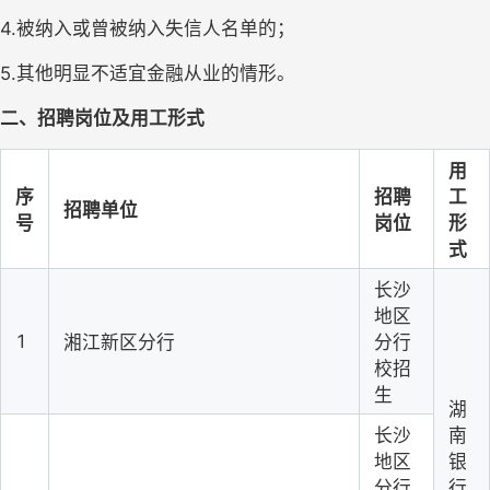
4.被纳入或曾被纳入失信人名单的；
5.其他明显不适宜金融从业的情形。
二、招聘岗位及用工形式
用
序
招聘
工
招聘单位
号
岗位
形
式
长沙
地区
1
湘江新区分行
分行
校招
生
湖
长沙
南
地区
银
分行
行