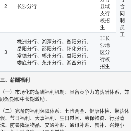
2
长沙分行
县域
合
支行
同
校招
制
生
员
工
非长
株洲分行、湘潭分行、衡阳分行、
沙地
岳阳分行、邵阳分行、怀化分行、
3
区分
常德分行、郴州分行、益阳分行、
行校
娄底分行、永州分行、湘西分行
招生
三、薪酬福利
（一）市场化的薪酬福利机制：具备竞争力的薪酬体系，兼
顾短期和中长期激励。
（二）完备的福利保障体系：七险两金、健康体检、带薪休
假、节日福利、大事福利、生日慰问、劳保物资、行服清
洗、防暑降温物品、交通补贴、通讯补贴、餐补、兴趣小