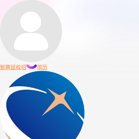
智聘鼠
校招
简历