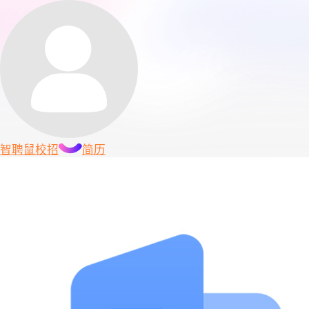
智聘鼠
校招
简历