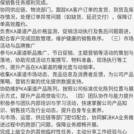
保销售任务顺利完成。
协同供应链、物流部门，跟踪KA客户订单的发货、到货及库
存情况，处理订单异常问题（如缺货、延迟交付），保障订
单高效履约。
负责KA渠道产品价格监测、促销活动执行及售后问题跟进，
配合客户完成回款管理，维护健康的销售秩序。 （三）市场
活动与品牌推广
参与KA渠道新品推广、节日促销、主题营销等活动的策划与
落地，协助完成活动方案撰写、物料准备、现场执行等工
作，提升产品在KA渠道的曝光度与动销率。
收集KA渠道市场动态、竞品信息及消费者反馈，为公司产品
策略、营销方案的优化提供数据支持。
协助维护KA渠道产品陈列，按照公司标准优化陈列位置与展
示方式，提升产品视觉吸引力。 （四）团队协作与能力提升
积极参与团队内部培训与学习活动，快速掌握公司产品知
识、销售技巧及行业动态，提升自身专业素养。
与市场、运营、供应链等部门密切配合，协同解决KA业务推
进过程中的跨部门问题，保障业务顺畅开展。
完成上级交办的其他临时性任务，主动分享工作经验与心