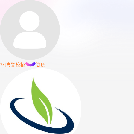
智聘鼠
校招
简历