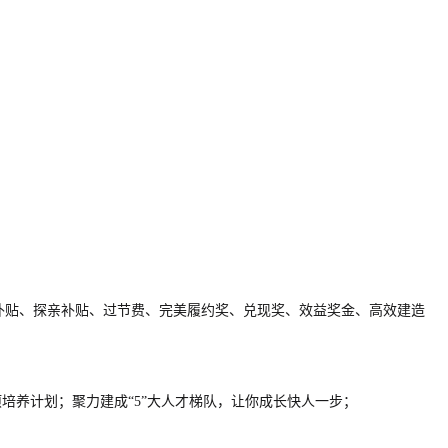
补贴、探亲补贴、过节费、完美履约奖、兑现奖、效益奖金、高效建造
4”项培养计划；聚力建成“5”大人才梯队，让你成长快人一步；