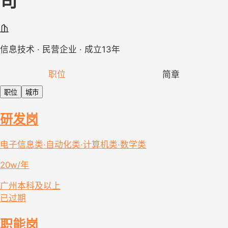
司
信息技术 · 民营企业 · 成立13年
职位
简章
职位
城市
研发岗
电子信息类·自动化类·计算机类·数学类
20w/年
广州
本科及以上
已过期
职能岗