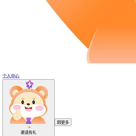
个人中心
更多
邀请有礼