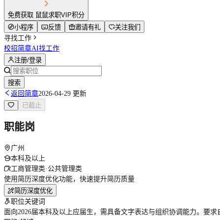
免费获取 鼠鼠求职VIP积分
小程序
反馈
邀请有礼
关注我们
寻找工作
校招简章
AI找工作
注册/登录
搜索
返回简章
2026-04-29 更新
已截止
职能岗
广州
本科及以上
工商管理类·公共管理类
使用简历深度优化功能，快速提升简历质量
简历深度优化
职位关键词
面向2026届本科及以上应届生，需具备文字表达与组织协调能力。要