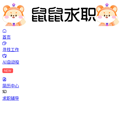
首页
寻找工作
AI自动投
简历中心
求职辅导