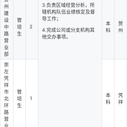
3.负责区域经营分析，所
州
辖机构队伍业绩核定及督
建
导工作；
设
管
本
贺
2
中
培
4.完成公司或分支机构其
科
州
路
生
他交办事项。
营
业
部
崇
左
凭
祥
市
管
本
凭
1
北
培
科
祥
环
生
路
营
业