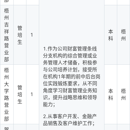
部
梧
州
吉
管
祥
本
梧
1
培
路
科
州
生
营
1.作为公司财富管理条线
业
分支机构的综合管理或业
部
务管理人才储备，积极参
与公司培养计划，接受所
梧
在机构1年期的前中后台岗
州
位实践锻炼要求，从不同
大
管
角度学习财富管理业务知
学
本
梧
1
培
识，提升战略思维和领导
路
科
州
生
能力；
营
业
2.从事客户开发、金融产
部
品销售及客户维护工作；
贺