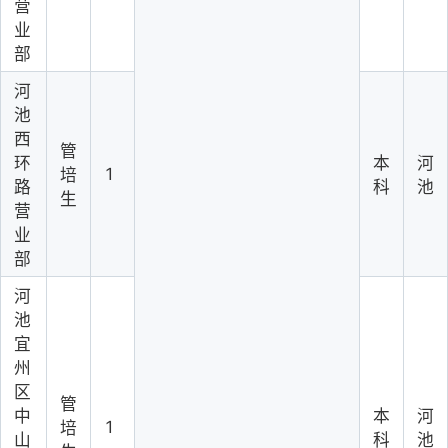
营
业
部
河
池
西
管
环
本
河
1
培
路
科
池
生
营
业
部
河
池
宜
州
区
管
中
本
河
1
培
山
科
池