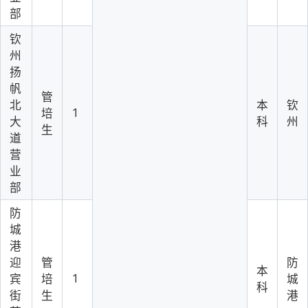
部
钦
州
扬
帆
管
北
本
钦
1
培
大
科
州
生
道
营
业
部
防
城
港
迎
管
防
本
1
宾
培
城
科
街
生
港