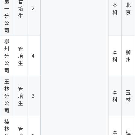
第
管
本
北
2
一
培
科
京
分
生
公
司
柳
州
管
本
柳
4
分
培
科
州
公
生
司
玉
林
管
本
玉
3
分
培
科
林
公
生
司
桂
林
管
本
桂