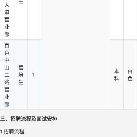
生
大
道
营
业
部
百
色
中
山
管
本
百
1
二
培
科
色
路
生
营
业
部
三、招聘流程及面试安排
1.招聘流程