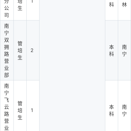
1
分
培
科
林
公
生
司
南
宁
双
管
拥
本
南
2
培
路
科
宁
生
营
业
部
南
宁
飞
管
云
本
南
1
培
路
科
宁
生
营
业