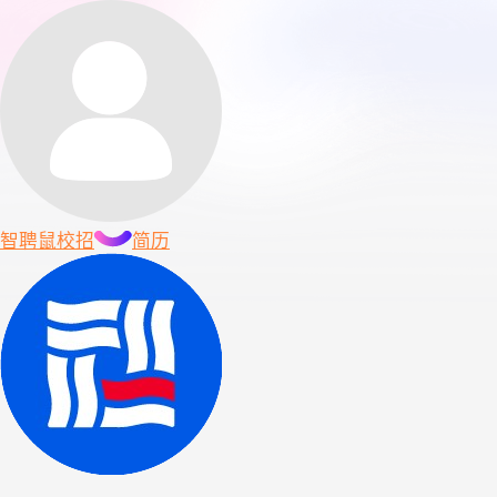
智聘鼠
校招
简历