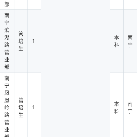
部
南
宁
滨
管
湖
本
南
1
培
路
科
宁
生
营
业
部
南
宁
凤
凰
管
本
南
1
岭
培
科
宁
路
生
营
业