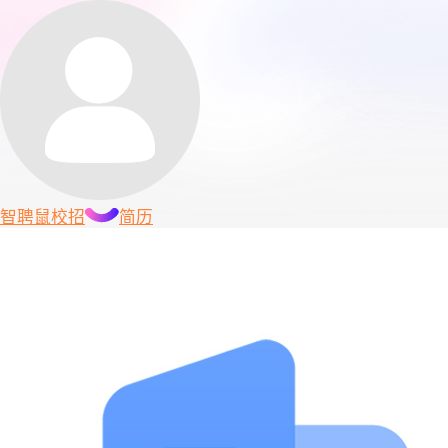
智聘鼠
校招
简历