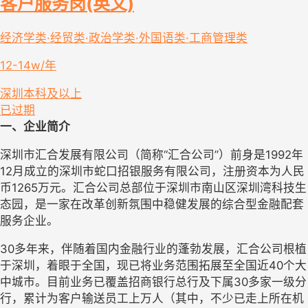
客户服务岗(英文)
经济学类·经贸类·政治学类·外国语类·工商管理类
12-14w/年
深圳
本科及以上
已过期
一、企业简介
深圳市汇合发展有限公司（简称“汇合公司”）前身是1992年
12月成立的深圳市蛇口招银服务有限公司，注册资本为人民
币1265万元。汇合公司总部位于深圳市南山区深圳湾科技生
态园，是一家在改革创新氛围中稳健发展的综合型金融配套
服务企业。
30多年来，伴随着国内金融行业的蓬勃发展，汇合公司根植
于深圳，着眼于全国，现已将业务范围拓展至全国近40个大
中城市。目前业务已覆盖招商银行总行及下属30多家一级分
行，累计为客户输送员工上万人（其中，不少已走上所在机