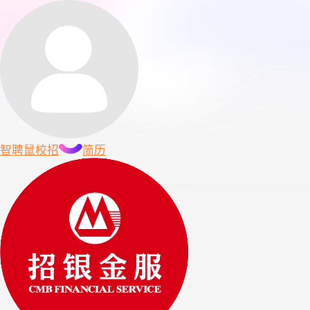
智聘鼠
校招
简历