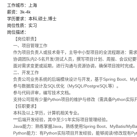
工作城市：上海
薪资：3k-4k
学历要求：本科,硕士,博士
岗位性质：实习
岗位描述：
【岗位职责】
一、项目管理工作
作为项目负责人或技术骨干，主导中小型项目的全流程跟进：需
协调团队内2-5名开发/测试人员，撰写项目计划、周报、会议纪
面对需求变更或延期，进行沟通与资源协调，确保项目按时完成
二、开发工作
负责公司业务系统的后端模块设计与开发，基于Spring Boot、MyBat
参与数据库设计及SQL优化（MySQL/PostgreSQL等）。
参与代码评审，编写技术文档。
支持公司现有少量Python项目的维护与修改（需具备Python实际
【任职要求】
本科及以上学历，计算机相关专业。
***后端开发经验，其中至少1年实际项目管理经验。
Java能力：熟练掌握Java，熟练使用Spring Boot、MyBati
Python能力：有Python实际项目开发经验，能够阅读/修改现有P