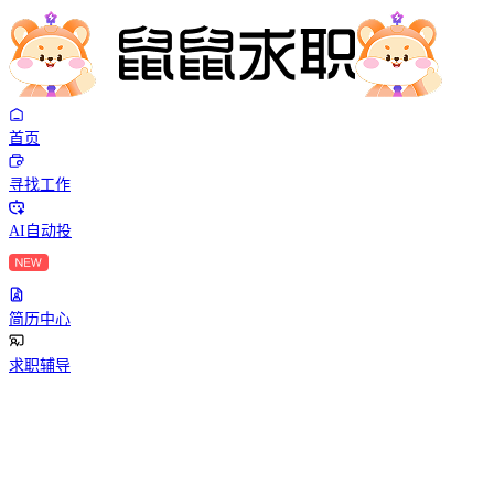
首页
寻找工作
AI自动投
简历中心
求职辅导