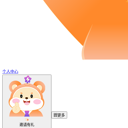
个人中心
更多
邀请有礼