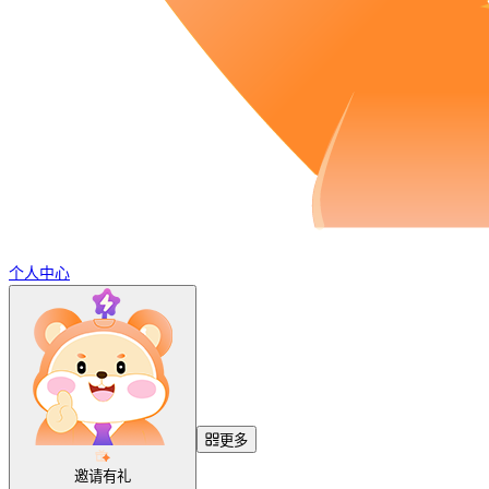
个人中心
更多
邀请有礼