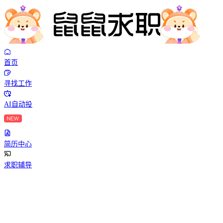
首页
寻找工作
AI自动投
简历中心
求职辅导