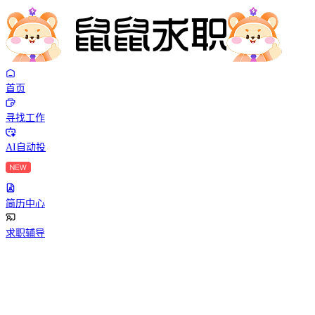
首页
寻找工作
AI自动投
简历中心
求职辅导