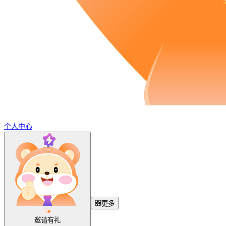
个人中心
更多
邀请有礼