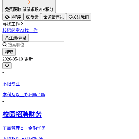
免费获取 鼠鼠求职VIP积分
小程序
反馈
邀请有礼
关注我们
寻找工作
校招简章
AI找工作
注册/登录
搜索
2026-05-10 更新
不限专业
本科及以上
郑州
6k-10k
校园招聘财务
工商管理类 · 金融学类