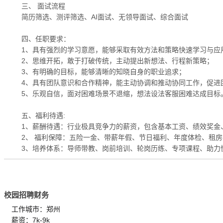
三、 面试流程
简历筛选、测评筛选、AI面试、无领导面试、综合面试
四、任职要求：
1、具有强烈的学习意愿，能够采取有效方法和策略快速学习与应
2、思维开拓，敢于打破传统，主动提出新想法、行程新策略；
3、有明确的目标，能够清晰的知晓自身的职业追求；
4、具有团队意识和合作精神，能主动协调和推动协同工作，促进
5、乐观自信，面对困难场景不退缩，想法设法客服困难达成目标
五、福利待遇:
1、薪酬待遇：行业极具竞争力的薪资，包含基本工资、绩效奖金
2、 福利保障：五险一金、带薪年假、节日福利、年度体检、租
3、培养体系：导师带教、岗前培训、轮岗历练、专项课程、助力
校园招聘财务
工作城市：郑州
薪资：7k-9k