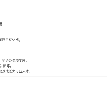
用；
团队目标达成；
。
、奖金及专项奖励。
房补贴等。
快速成长为专业人才。