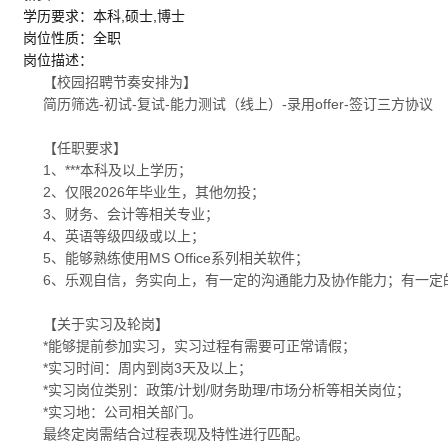
学历要求：本科,硕士,博士
岗位性质：全职
岗位描述：
【校园招聘节奏安排为】
简历筛选-初试-复试-能力测试（线上）-录用offer-签订三方协议
【任职要求】
1、***本科及以上学历；
2、仅限2026年毕业生，其他勿投；
3、财务、会计等相关专业；
4、英语等级四级或以上；
5、能够熟练使用MS Office系列相关软件；
6、乐观自信，务实向上，有一定的沟通能力及协作能力；有一定
【关于实习及轮岗】
*能够提前参加实习，实习过程有需要可正常请假；
*实习时间：周内到岗3天及以上；
*实习岗位类别：政策/计划/财务助理/市场分析等相关岗位；
*实习地：公司相关部门。
最终定岗需结合过程表现及特性进行匹配。