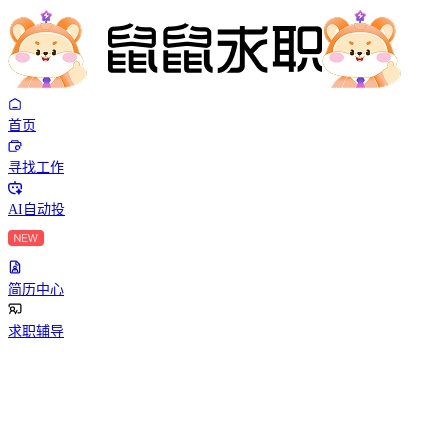
首页
寻找工作
AI自动投
简历中心
求职辅导