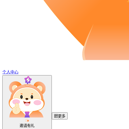
个人中心
更多
邀请有礼