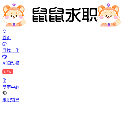
首页
寻找工作
AI自动投
简历中心
求职辅导