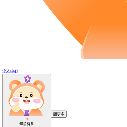
个人中心
更多
邀请有礼