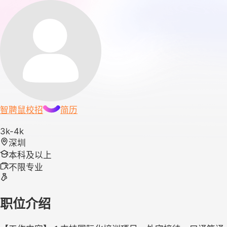
智聘鼠
校招
简历
3k-4k
深圳
本科及以上
不限专业
职位介绍