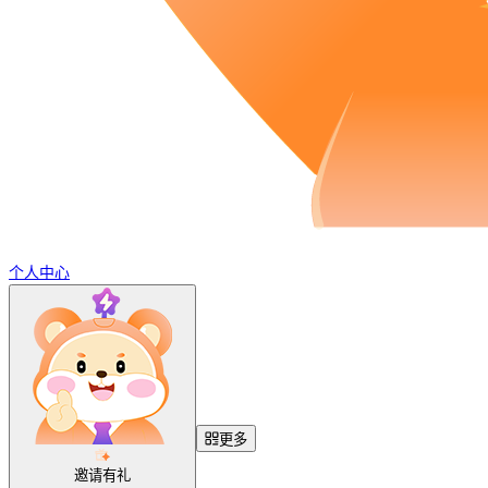
个人中心
更多
邀请有礼