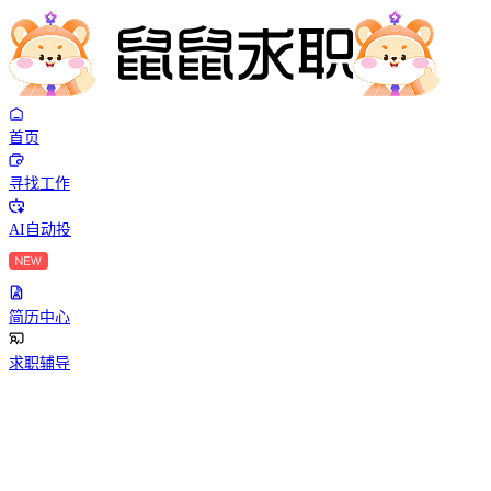
首页
寻找工作
AI自动投
简历中心
求职辅导