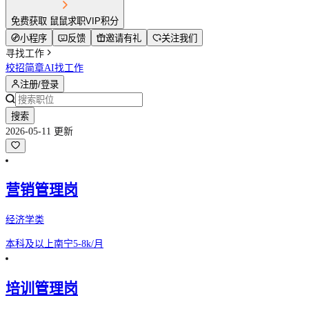
免费获取 鼠鼠求职VIP积分
小程序
反馈
邀请有礼
关注我们
寻找工作
校招简章
AI找工作
注册/登录
搜索
2026-05-11 更新
营销管理岗
经济学类
本科及以上
南宁
5-8k/月
培训管理岗