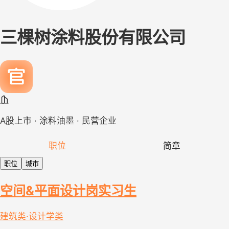
三棵树涂料股份有限公司
A股上市 · 涂料油墨 · 民营企业
职位
简章
职位
城市
空间&平面设计岗实习生
建筑类·设计学类