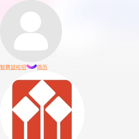
智聘鼠
校招
简历