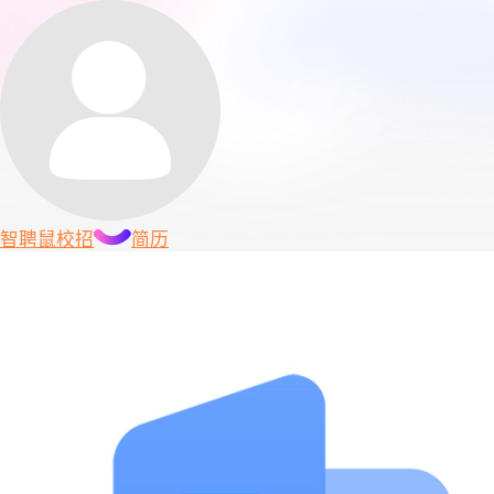
智聘鼠
校招
简历