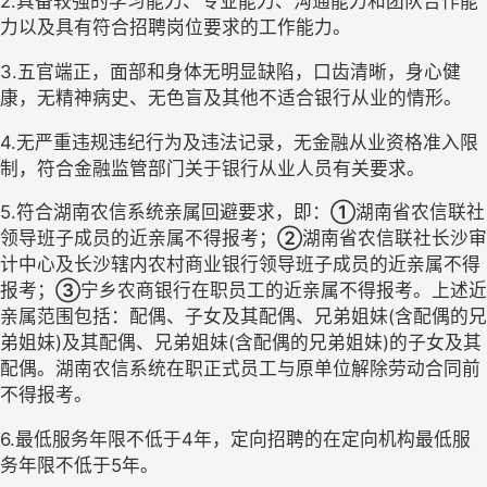
2.具备较强的学习能力、专业能力、沟通能力和团队合作能
力以及具有符合招聘岗位要求的工作能力。
3.五官端正，面部和身体无明显缺陷，口齿清晰，身心健
康，无精神病史、无色盲及其他不适合银行从业的情形。
4.无严重违规违纪行为及违法记录，无金融从业资格准入限
制，符合金融监管部门关于银行从业人员有关要求。
5.符合湖南农信系统亲属回避要求，即：
①
湖南省农信联社
领导班子成员的近亲属不得报考；
②
湖南省农信联社长沙审
计中心及长沙辖内农村商业银行领导班子成员的近亲属不得
报考
；
③
宁乡农商银行在职员工的
近亲属不得报考。上述近
亲属范围包括：
配偶、子女及其配偶、兄弟姐妹
(含配偶的兄
弟姐妹)及其配偶、兄弟姐妹(含配偶的兄弟姐妹)的子女及其
配偶。湖南农信系统在职正式员工与原单位解除劳动合同前
不得报考。
6.最低服务年限不低于4年，定向招聘的在定向机构最低服
务年限不低于5年。