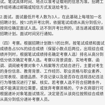
试。笔试具体时间、地点以准考证载明的信息为准。招聘工
作组将通过邮箱或短信方式发送给考生。
2.面试。面试最低开考人数为3人，在此基础上每增加一名
招聘计划，按1:2的开考比例，依据笔试成绩从高分到低分，
按岗位确定面试人选。达不到开考比例的，适当递减或取消
招聘计划。面试时间另行通知。
（四）考察。根据招聘计划数
1:1的比例，按笔试成绩和面试
成绩各占50%的综合成绩（保留小数点后两位，出现综合成
绩并列时，根据笔试成绩排名确定考察人选）排名从高分到
低分依次确定考察人选。考察以背景调查、实地考察、函
调、调阅被考察对象个人档案等方式结合进行，主要对考生
的身份信息、教育背景、工作经历、职业资格与职业素养、
日常表现、道德品质、不良记录以及是否存在违规违纪违法
行为等情况进行了解、核实。若考察人选不符合招聘条件，
或不能满足岗位需要，或放弃考察资格的，宁乡农商银行可
根据递补对象笔面试情况，决定是否从该岗位按照综合成绩
从高分到低分递补考察人员。