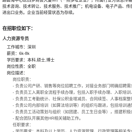
路碧海中心区西乡商会大厦601（一照多址企业），所属行业为信息
技术咨询、技术转让、技术服务、技术推广；机电设备、电子产品、传
进出口业务。企业当前经营状态为存续。
在招职位如下：
人力资源专员
工作城市：深圳
薪资：6k-8k
学历要求：本科,硕士,博士
岗位性质：全职
岗位描述：
岗位职责：
- 负责公司产研、销售等岗位招聘工作，对接业务部门明确招聘
- 负责员工入离职全流程手续办理，包括入职手续办理、入职培
- 负责员工考勤统计、社保公积金增减员、合同续签、人事档案
- 负责公司内部培训（如算法培训等）的组织与跟进，包括培训
- 负责员工活动策划与组织（如团建、员工生日会等），搭建积
- 配合团队开展其他HR相关辅助工作。
任职要求：
- 学历要求：本科及以上学历，人力资源管理、行政管理等相关专