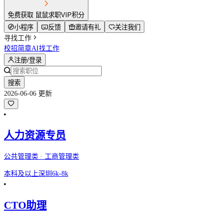
免费获取 鼠鼠求职VIP积分
小程序
反馈
邀请有礼
关注我们
寻找工作
校招简章
AI找工作
注册/登录
搜索
2026-06-06 更新
人力资源专员
公共管理类 · 工商管理类
本科及以上
深圳
6k-8k
CTO助理