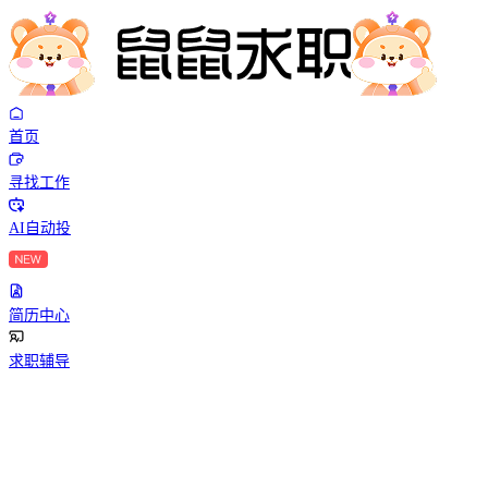
首页
寻找工作
AI自动投
简历中心
求职辅导