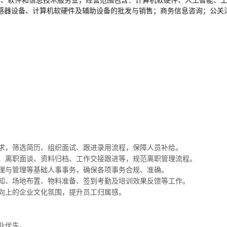
传输、软件和信息技术服务业，经营范围包含：计算机软硬件、人工智能、
感器设备、计算机软硬件及辅助设备的批发与销售；商务信息咨询；公关活
需求，筛选简历、组织面试、跟进录用流程，保障人员补给。
训、离职面谈、资料归档、工作交接跟进等，规范离职管理流程。
整理与管理等基础人事事务，确保各项事务合规、准确。
通知、场地布置、物料准备、签到考勤及培训效果反馈等工作。
极向上的企业文化氛围，提升员工归属感。
业优先。