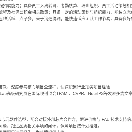
有较强招聘能力；具备员工入离转调、考勤核算、培训组织、员工活动策划
理流程及社保公积金相关政策；具备一定的活动策划与组织能力，能独立完
；思维活跃、点子多，善于沟通协调，能快速适应团队工作节奏，具备良好
一带教，深度参与核心项目全流程，快速积累行业顶尖项目经验
Lab高级研究员在国际顶刊顶会TPAMI、CVPR、NeurIPS等发表多篇文
核心元器件选型，配合对接外部芯片合作方，跟进价格与 FAE 技术支持
问题，跟进品质相关事项的闭环，保障项目按计划推进。