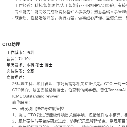
- 工作经验：科技/智能硬件/人工智能行业HR相关实习经验，
- 专业能力：能高效完成招聘及基础人事事务；熟悉基础人事管
- 软素质：性格活泼开朗，执行力强，做事细心严谨、靠谱负责
CTO助理
工作城市：深圳
薪资：7k-10k
学历要求：本科,硕士,博士
岗位性质：全职
岗位描述：
26届理工科、项目管理、市场营销等相关专业优先。CTO 一对
CTO简介：法国巴黎路桥博士，伯克利访问学者。曾任TencentAl 
ICML Outstanding reviwer
岗位职责：
一、研发项目推进与进度管控
1、协助 CTO 跟进智能硬件项目关键事项：包括硬件成本核算、
2、跟踪硬件与平台端研发进度，协助记录里程碑节点、整理项目