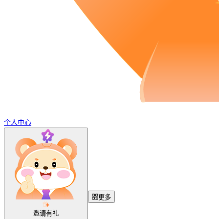
个人中心
更多
邀请有礼