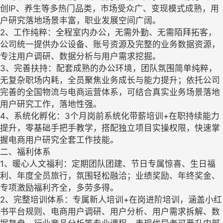
创IP、养生等多热门品类，市场受众广、变现模式成熟，用
户研究落地场景丰富，职业发展空间广阔。
2、工作纯粹：全程室内办公，无需外勤、无需陌拜拓客，
公司统一提供办公设备、账号资源及完整的业务数据资源，
专注用户调研、数据分析与用户需求挖掘。
3、完善扶持：配套成熟的办公环境，团队氛围简单纯粹，
无复杂职场内耗，全员聚焦业务成长与能力提升；依托公司
完善的全国物流与电商运营体系，可结合真实业务场景落地
用户研究工作，落地性强。
4、系统化孵化：3个月岗前系统化带薪培训+在职持续能力
提升，零基础手把手教学，搭配独立项目实操权限，快速掌
握电商用户研究全套工作技能。
二、福利体系
1、暖心人文福利：定期团队团建、节日专属惊喜、生日福
利、年度全员旅行，氛围轻松融洽；业绩奖励、年终奖金、
专项激励福利齐全，多劳多得。
2、完整培训体系：专属新人培训+在岗进阶培训，涵盖小红
书平台规则、电商用户调研、用户分析、用户需求拆解、数