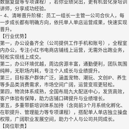
数据复盘等专项课程），若你业绩突出，更有机会化身培训
讲师，分享成功经验。
- 4、清晰晋升阶梯：员工一组长一主管一公司合伙人，每
一步成长都有明确方向，依托单人单店运营成果，快速实现
晋升。
【行业优势】
第一，办公设备齐全（公司提供工作手机和账号），全程室
内办公，专注小红书电商店铺线上运营，无需外出跑业务，
轻松实现线上成交。
第二，办公环境优越，周边房源丰富，通勤便利，团队氛围
纯粹，无职场内耗，专注个人成长与业绩提升。
第三，目标客户群体广泛，涵盖宠物、潮玩、文创IP、养生
等多品类消费需求，市场空间广阔，运营变现更轻松。
第四，物流体系成熟，全国布局九大配送中心，发货高效，
客户体验有保障，助力店铺口碑提升与业绩增长。
第五，多重带薪培训体系加持（含岗前3个月系统化孵化、
在职提升、管理能力等专项课程），搭配单人单店独立操盘
权限，广阔职业发展空间，助力个人与公司共同成长。
【岗位职责】