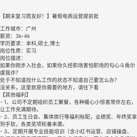
【期末复习周友好！】暑假电商运营提前批
工作城市：广州
薪资：3k-4k
学历要求：本科,硕士,博士
岗位性质：实习
岗位描述：
如果你刚步入社会，如果你久经职场害怕职场的勾心斗角尔
虞我诈？
处于不知道找什么工作的状态不知道自己要怎么办？
没关系，这里就是你需要的地方，请往下看
【其他福利】
- 1、公司不定期组织员工聚餐，各种暖心小惊喜常伴左右，
让工作充满期待。
- 2、员工生日会、集体旅行等福利标配，业绩奖、年终奖拿
到手软，各类奖项轮番来袭。
- 3、定期开展专业技能培训（含小红书运营、店铺操盘、