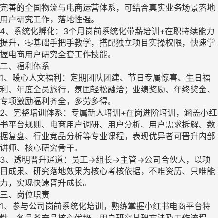
完善的全国物流与电商运营体系，可结合真实业务场景落地
用户研究工作，落地性强。
4、系统化孵化：3个月岗前系统化带薪培训+在职持续能力
提升，零基础手把手教学，搭配独立项目实操权限，快速掌
握电商用户研究全套工作技能。
二、福利体系
1、暖心人文福利：定期团队团建、节日专属惊喜、生日福
利、年度全员旅行，氛围轻松融洽；业绩奖励、年终奖金、
专项激励福利齐全，多劳多得。
2、完整培训体系：专属新人培训+在岗进阶培训，涵盖小红
书平台规则、电商用户调研、用户分析、用户需求拆解、数
据复盘、行业竞品分析等专业课程，表现优异者可晋升内部
讲师、核心研究骨干。
3、透明晋升通道：员工→组长→主管→公司合伙人，以项
目成果、研究落地效果为核心考核依据，不唯资历、只唯能
力，实现快速晋升成长。
三、岗位职责
1、参与公司岗前系统化培训，熟练掌握小红书电商平台特
性、各品类产品核心优势、用户研究基础方法及工作流程。