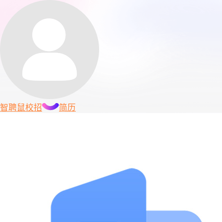
智聘鼠
校招
简历