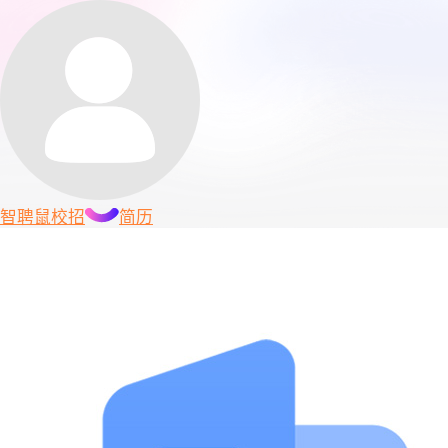
智聘鼠
校招
简历