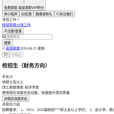
免费获取 鼠鼠求职VIP积分
小程序
反馈
邀请有礼
关注我们
寻找工作
校招简章
AI找工作
注册/登录
搜索
返回简章
2026-04-25 更新
已截止
校招生（财务方向）
长沙
硕士及以上
工商管理类·经济学类
使用简历深度优化功能，快速提升简历质量
简历深度优化
职位介绍
招聘要求： 1、2025、2026届统招***硕士及以上学历； 2、