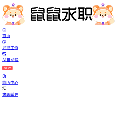
首页
寻找工作
AI自动投
简历中心
求职辅导