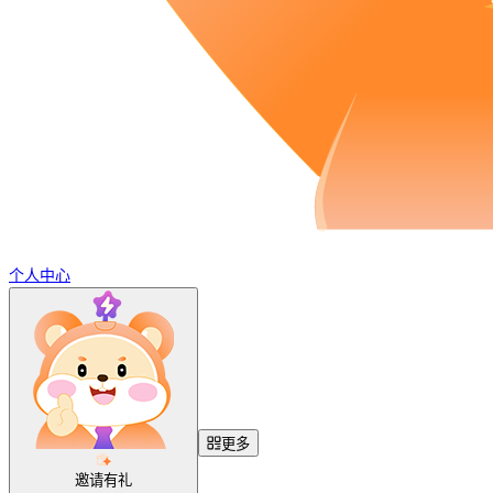
个人中心
更多
邀请有礼