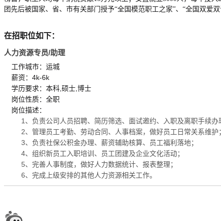
团先后被国家、省、市有关部门授予“全国模范职工之家”、“全国双爱双评
在招职位如下：
人力资源专员/助理
工作城市：运城
薪资：4k-6k
学历要求：本科,硕士,博士
岗位性质：全职
岗位描述：
1、负责公司人员招聘、简历筛选、面试邀约、入职及离职手续办
2、管理员工考勤、劳动合同、人事档案，做好员工日常关系维护
3、负责社保公积金办理、薪资辅助核算、员工福利落地；
4、组织新员工入职培训、员工团建及企业文化活动；
5、完善人事制度，做好人力数据统计、报表整理；
6、完成上级安排的其他人力资源相关工作。