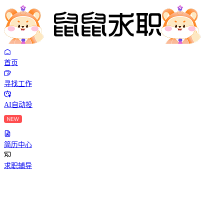
首页
寻找工作
AI自动投
简历中心
求职辅导