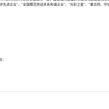
先进企业”、“全国模范劳动关系和谐企业”、“光彩之星”、“重合同、守
理；
；