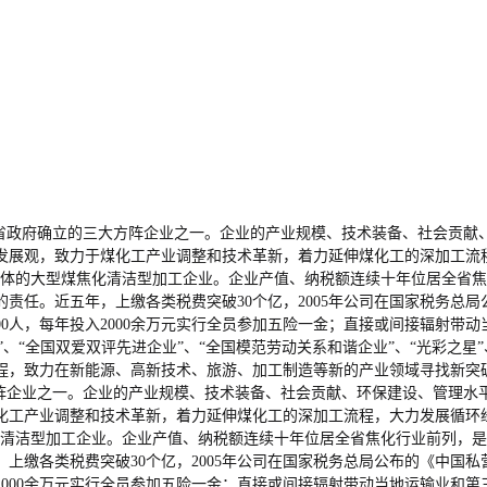
省政府确立的三大方阵企业之一。企业的产业规模、技术装备、社会贡献、
学发展观，致力于煤化工产业调整和技术革新，着力延伸煤化工的深加工流程
一体的大型煤焦化清洁型加工企业。企业产值、纳税额连续十年位居全省
任。近五年，上缴各类税费突破30个亿，2005年公司在国家税务总局
5000人，每年投入2000余万元实行全员参加五险一金；直接或间接辐射
”、“全国双爱双评先进企业”、“全国模范劳动关系和谐企业”、“光彩之星
程，致力在新能源、高新技术、旅游、加工制造等新的产业领域寻找新突
阵企业之一。企业的产业规模、技术装备、社会贡献、环保建设、管理水平
煤化工产业调整和技术革新，着力延伸煤化工的深加工流程，大力发展循环经
化清洁型加工企业。企业产值、纳税额连续十年位居全省焦化行业前列，
缴各类税费突破30个亿，2005年公司在国家税务总局公布的《中国私营企
2000余万元实行全员参加五险一金；直接或间接辐射带动当地运输业和第