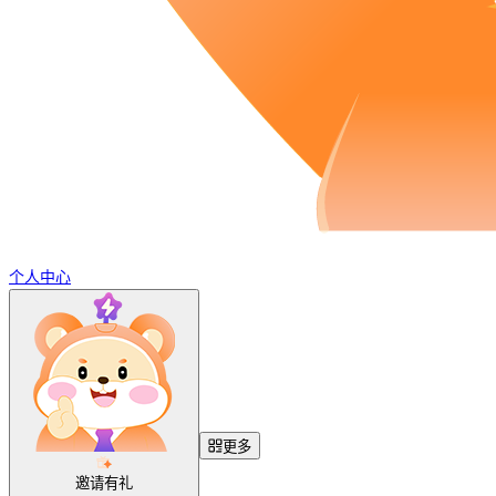
个人中心
更多
邀请有礼