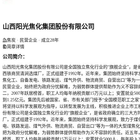
山西阳光焦化集团股份有限公司
焦炭 · 民营企业 · 成立28年
简章详情
公司简介：
山西阳光焦化集团股份有限公司是全国独立焦化行业的“旗舰企业”，是
西铁商贸清涧选煤厂，正式组建于1992年。近年来，集团始终坚持科
焦化工、自备发电、铁路发运、煤气外供、物流商贸、自营出口”等为
民营企业，始终把为政府分忧解难，为弱势群体提供帮助作为义不容辞的责
二，2007年跃居榜首，职工人均每年纳税贡献15万元以上；安置就业
到1.25亿元。集团先后被国家、省、市有关部门授予“全国模范职工之家
将坚持以科学发展观为指导，以转型发展为主线，积极推进企业上市工
份有限公司是全国独立焦化行业的“旗舰企业”，是省政府确立的三大方
厂，正式组建于1992年。近年来，集团始终坚持科学发展观，致力于
电、铁路发运、煤气外供、物流商贸、自营出口”等为一体的大型煤焦
把为政府分忧解难，为弱势群体提供帮助作为义不容辞的责任。近五年，上
榜首，职工人均每年纳税贡献15万元以上；安置就业5000人，每年投入