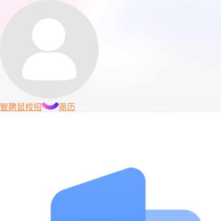
智聘鼠
校招
简历