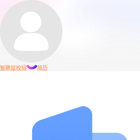
智聘鼠
校招
简历