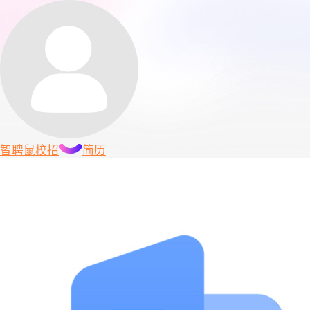
智聘鼠
校招
简历