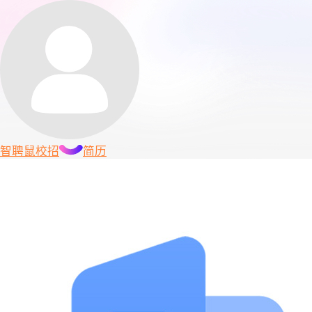
智聘鼠
校招
简历