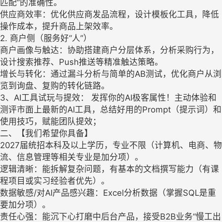
匹配”的准确性。
供应商效率：优化供应商发品流程，设计模板化工具，降低
操作成本，提升商品上架效率。
2. 商户侧（服务好“人”）
商户画像与触达：协助搭建商户分层体系，分析采购行为，
设计搜索推荐、Push推送等精准触达策略。
增长与转化：通过漏斗分析与简单的AB测试，优化商户从浏
览到询盘、复购的转化链路。
3、AI工具试玩与提效： 发挥你的AI极客属性！主动体验和
测评市面上最新的AI工具，总结好用的Prompt（提示词）和
使用技巧，赋能团队提效；
二、【我们希望你具备】
2027届统招本科及以上学历，专业不限（计算机、电商、物
流、信息管理等相关专业是加分项）。
逻辑清晰：能拆解复杂问题，有基本的文档撰写能力（有课
程项目或实习经验者优先）。
数据敏感/对AI产品感兴趣：Excel分析数据（掌握SQL是重
要加分项）。
责任心强：能沉下心打磨中后台产品，接受B2B业务“慢工出