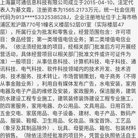
上海赢可通信息科技有限公司成立于2015-04-10，法定代
表人为綦文霞，注册资本为1565.2173万元，统一社会信用
代码为913****5332538528J，企业注册地址位于上海市杨
浦区淞沪路770号1幢名义楼层52层01室（实际楼层47
层），所属行业为批发和零售业，经营范围包含：许可项
目：食品经营；第一类增值电信业务；第二类增值电信业
务。（依法须经批准的项目，经相关部门批准后方可开展经
营活动，具体经营项目以相关部门批准文件或许可证件为
准）一般项目：从事信息科技、计算机科技、电子科技、通
讯科技、电气科技、软件科技领域内的技术开发、技术咨
询、技术服务、技术转让，市场营销策划，电子商务（不得
从事金融业务），利用自有媒体发布广告，水电安装，家用
电器及电子产品的维修及安装，家政服务，保洁服务，建筑
防水建设工程专业施工，建筑装修装饰建设工程专业施工，
防四害服务，家用电器、办公用品、文具用品、日用百货、
五金交电、家居用品、电子设备、建材、电子产品、数码产
品、服装、鞋帽、卫生用品、化妆品、珠宝首饰、工艺品
（象牙及其制品除外）、玩具、母婴用品、箱包、包装材料
的销售。（除依法须经批准的项目外，凭营业执照依法自主