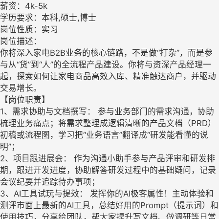
薪资：4k-5k
学历要求：本科,硕士,博士
岗位性质：实习
岗位描述：
你将深入家电B2B业务的核心链路，不是做“打杂”，而是参
与从“货”到“人”的全流程产品建设。你将与资深产品经理一
起，探索如何让家电商品高效入库、精准触达商户，并驱动
交易增长。
【岗位职责】
1、需求协助与文档撰写： 参与业务部门的需求沟通，协助
梳理业务痛点；将需求整理成逻辑清晰的产品文档（PRD）
初稿或流程图，学习把“业务语言”翻译成“研发能看懂的说
明”；
2、项目跟进展会： 作为沟通小助手参与产品评审和研发排
期，跟进开发进度，协助解答研发过程中的基础疑问，记录
会议纪要并追踪待办事项；
3、AI工具试玩与提效： 发挥你的AI极客属性！主动体验和
测评市面上最新的AI工具，总结好用的Prompt（提示词）和
使用技巧，分享给团队，帮大家提升写文档、做调研等日常