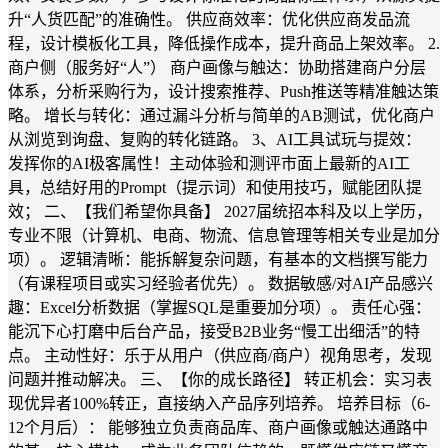
升“人货匹配”的准确性。 供应商效率：优化供应商发品流
程，设计模板化工具，降低操作成本，提升商品上架效率。 2.
商户侧（服务好“人”） 商户画像与触达：协助搭建商户分层
体系，分析采购行为，设计搜索推荐、Push推送等精准触达策
略。 增长与转化：通过漏斗分析与简单的AB测试，优化商户
从浏览到询盘、复购的转化链路。 3、AI工具试玩与提效：
发挥你的AI极客属性！主动体验和测评市面上最新的AI工
具，总结好用的Prompt（提示词）和使用技巧，赋能团队提
效； 二、【我们希望你具备】 2027届统招本科及以上学历，
专业不限（计算机、电商、物流、信息管理等相关专业是加分
项）。 逻辑清晰：能拆解复杂问题，有基本的文档撰写能力
（有课程项目或实习经验者优先）。 数据敏感/对AI产品感兴
趣：Excel分析数据（掌握SQL是重要加分项）。 责任心强：
能沉下心打磨中后台产品，接受B2B业务“慢工出细活”的特
点。 主动性好：乐于从用户（供应商/商户）视角思考，发现
问题并推动解决。 三、【你的成长路径】 转正机会：实习表
现优异者100%转正，直接纳入产品序列培养。 培养目标（6-
12个月后）： 能够独立负责商品库、商户画像或触达通路中