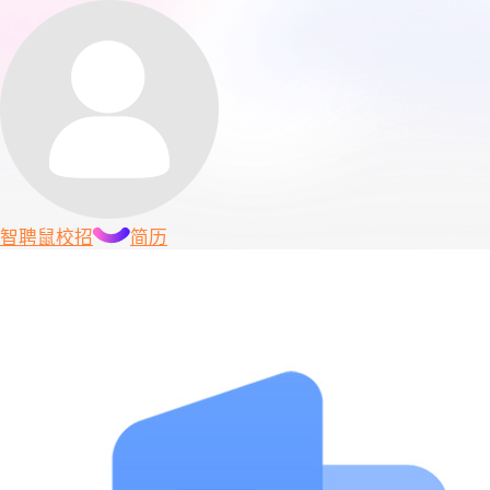
智聘鼠
校招
简历