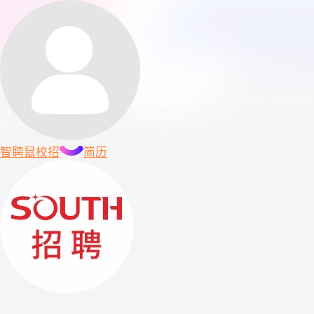
智聘鼠
校招
简历