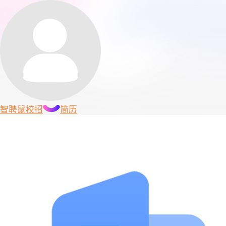
智聘鼠
校招
简历