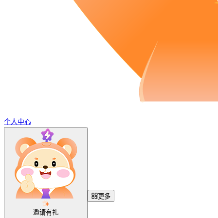
个人中心
更多
邀请有礼