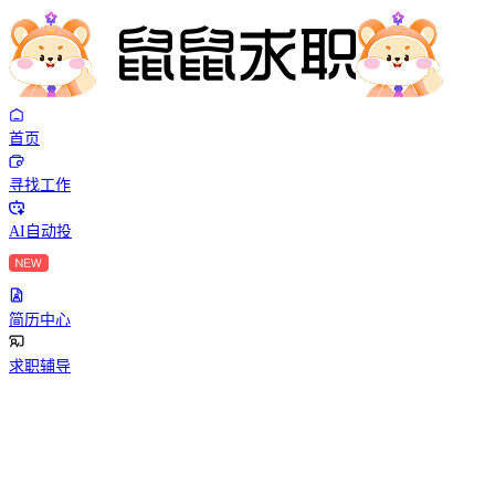
首页
寻找工作
AI自动投
简历中心
求职辅导