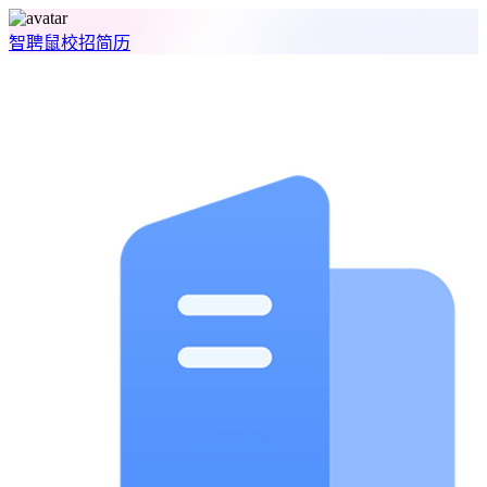
智聘鼠
校招
简历