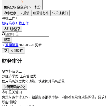
免费获取 鼠鼠求职VIP积分
小程序
反馈
邀请有礼
关注我们
寻找工作
校招简章
AI找工作
注册/登录
搜索
返回简章
2026-05-20 更新
立即投递
财务审计
本科及以上
经济学类·工商管理类
使用简历深度优化功能，快速提升简历质量
简历深度优化
职位关键词
负责财务审计工作，包括财务报表审核、内控检查及合规性评估。要求
职能/领域
: