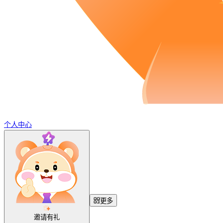
个人中心
更多
邀请有礼