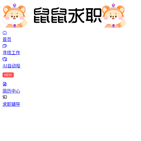
首页
寻找工作
AI自动投
简历中心
求职辅导