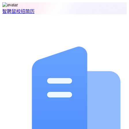
智聘鼠
校招
简历