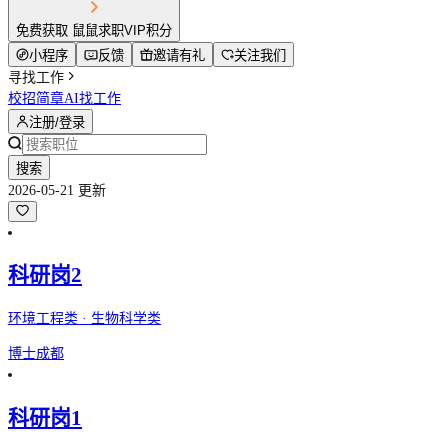
免费获取 鼠鼠求职VIP积分
小程序
反馈
邀请有礼
关注我们
寻找工作
校招简章
AI找工作
注册/登录
搜索
2026-05-21 更新
科研岗2
环境工程类 · 生物科学类
博士
成都
科研岗1