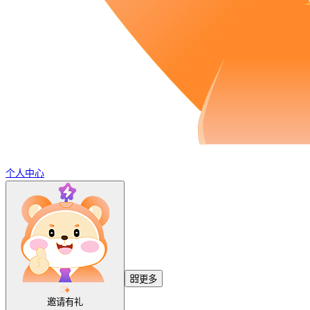
个人中心
更多
邀请有礼