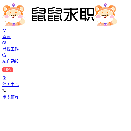
首页
寻找工作
AI自动投
简历中心
求职辅导