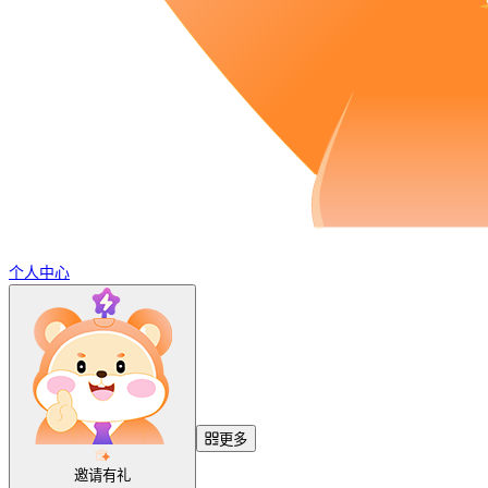
个人中心
更多
邀请有礼