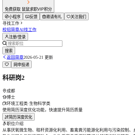
免费获取 鼠鼠求职VIP积分
小程序
反馈
邀请有礼
关注我们
寻找工作
校招简章
AI找工作
注册/登录
搜索
返回简章
2026-05-21 更新
网申投递
科研岗2
成都
博士
环境工程类·生物科学类
使用简历深度优化功能，快速提升简历质量
简历深度优化
职位介绍
从事厌氧微生物、秸秆资源化利用、畜禽粪污能源化利用与污染控制、