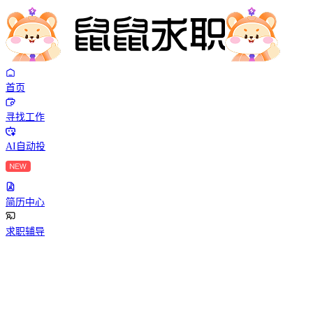
首页
寻找工作
AI自动投
简历中心
求职辅导