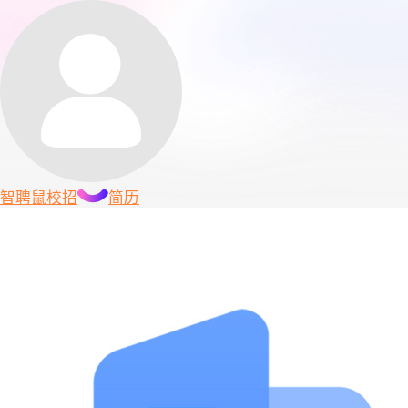
智聘鼠
校招
简历