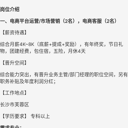
岗位介绍
一、
电商平台运营
/
市场营销
（
2
名
），电商客服
（2名）
【
薪资待遇】
综合月薪4
K~8K
（底薪
+
提成
+
奖励），有年终奖，节日礼
物，团建经费，包住宿，五险，月休
4
天
【晋升空间】
综合能力突出，有晋升业务主管
/
部门经理的职位空间，另有
职务补贴及年度利润分红；
【
工作地点
】
长沙市芙蓉区
【
学历要求
】
 专
科
以上
需求专业
：