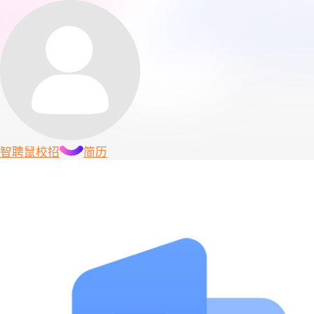
智聘鼠
校招
简历