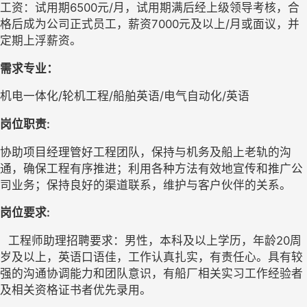
工资：试用期
6500
元
/
月，试用期满后经上级领导考核，合
格后成为公司正式员工，薪资
7000
元及以上
/
月或面议，并
定期上浮薪资。
需求专业：
机电一体化/轮机工程/
船舶英语/电气自动化/英语
岗位职责:
协助项目经理管好工程团队，保持与机务及船上老轨的沟
通，确保工程有序推进；利用各种方法有效地宣传和推广公
司业务；保持良好的渠道联系，维护与客户伙伴的关系。
岗位要求:
工程师助理
招聘要求：男性，本科及以上学历，年龄
20
周
岁及以上，英语口语佳，工作认真扎实，有责任心。具有较
强的沟通协调能力和团队意识，有船厂相关实习工作经验者
及相关资格证书者优先录用。