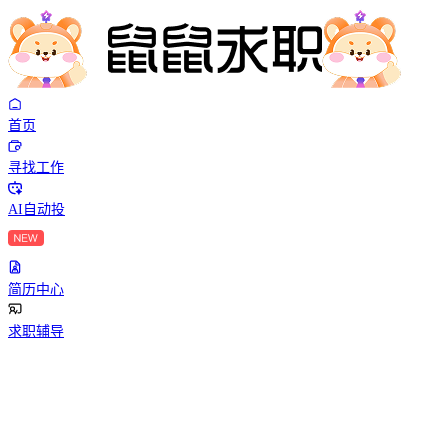
首页
寻找工作
AI自动投
简历中心
求职辅导