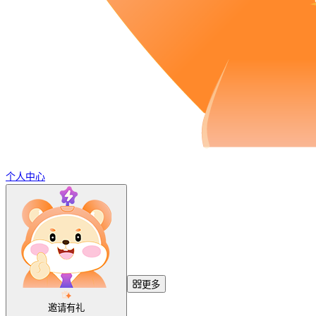
个人中心
更多
邀请有礼