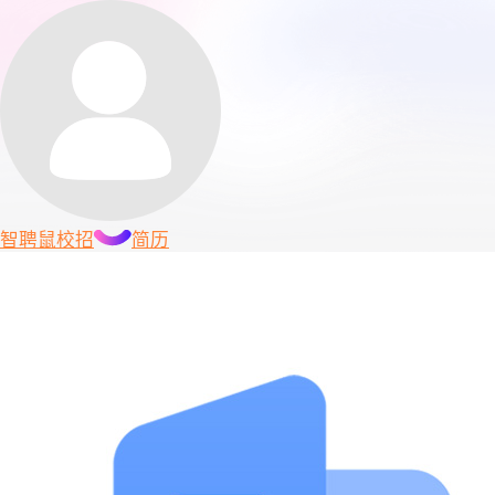
智聘鼠
校招
简历