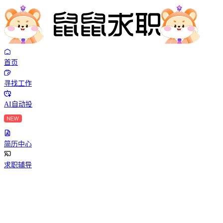
首页
寻找工作
AI自动投
简历中心
求职辅导