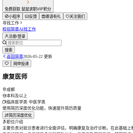
免费获取 鼠鼠求职VIP积分
小程序
反馈
邀请有礼
关注我们
寻找工作
校招简章
AI找工作
注册/登录
搜索
返回简章
2026-05-22 更新
网申投递
康复医师
成都
本科及以上
临床医学类·中医学类
使用简历深度优化功能，快速提升简历质量
简历深度优化
职位介绍
主要负责对就诊患者进行全面评估，明确康复及治疗诊断。在此基础上