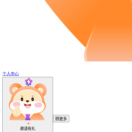
个人中心
更多
邀请有礼