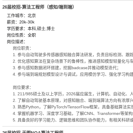
26届校招-算法工程师（感知/端到端）
工作城市：北京
薪资：20k-30k
学历要求：本科,硕士,博士
岗位性质：全职
岗位描述：
岗位职责：
1. 参与自动驾驶多传感器感知融合算法研发，负责目标检测、跟
2. 优化感知算法在复杂场景下的鲁棒性，推进感知模型轻量化与
3. 参与感知数据闭环搭建，挖掘badcase并推动模型迭代；
4. 参与端到端规划模型设计与调试，应用模仿学习、强化学习构
岗位要求：
1. 211/985硕士及以上学历，2026届应届生，计算机、自动化
2. 了解自动驾驶基本原理，对感知融合、端到端算法方向有浓厚
3. 熟悉Python，了解PyTorch/TensorFlow框架，具备基础算法
4. 掌握机器学习、深度学习基础，了解CNN、Transformer等架
5. 具备良好的学习能力、逻辑思维和团队协作能力，有相关科研
26届校招-无图NOA算法工程师