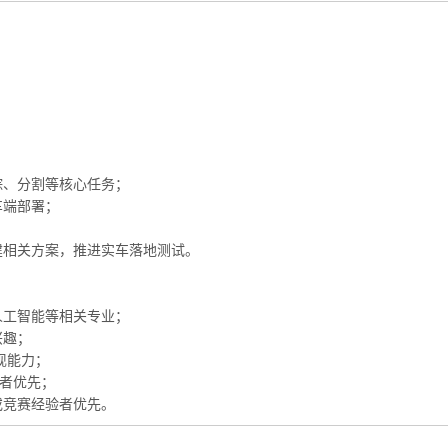
踪、分割等核心任务；
车端部署；
建相关方案，推进实车落地测试。
、人工智能等相关专业；
兴趣；
实现能力；
构者优先；
或竞赛经验者优先。