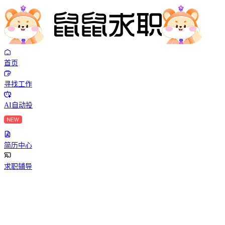
首页
寻找工作
AI自动投
简历中心
求职辅导