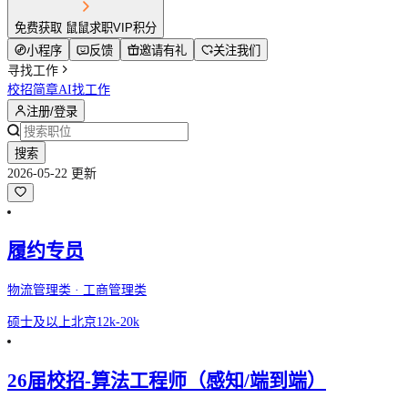
免费获取 鼠鼠求职VIP积分
小程序
反馈
邀请有礼
关注我们
寻找工作
校招简章
AI找工作
注册/登录
搜索
2026-05-22 更新
履约专员
物流管理类 · 工商管理类
硕士及以上
北京
12k-20k
26届校招-算法工程师（感知/端到端）