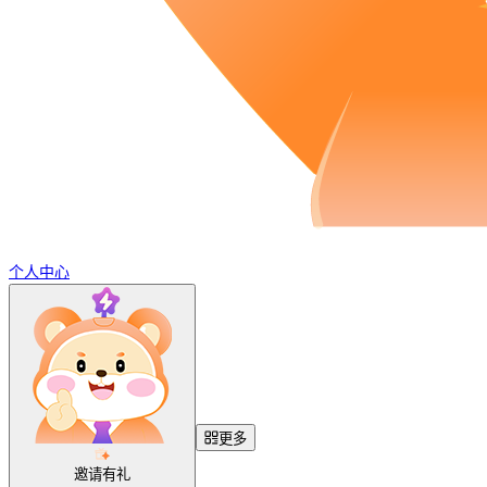
个人中心
更多
邀请有礼