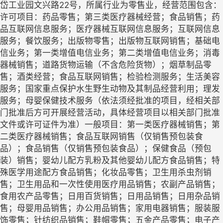
岱工业园文兴路22号，所属行业为零售业，经营范围包含：
许可项目：药品零售；第三类医疗器械经营；食品销售；药
品互联网信息服务；医疗器械互联网信息服务；互联网信息
服务；餐饮服务；出版物零售；出版物互联网销售；基础电
信业务；第一类增值电信业务；第二类增值电信业务；消毒
器械销售；道路货物运输（不含危险货物）；烟草制品零
售；酒类经营；食品互联网销售；检验检测服务；生活美容
服务；国家重点保护水生野生动物及其制品经营利用；理发
服务；母婴保健技术服务（依法须经批准的项目，经相关部
门批准后方可开展经营活动，具体经营项目以相关部门批准
文件或许可证件为准）一般项目：第一类医疗器械销售；第
二类医疗器械销售；食品互联网销售（仅销售预包装食
品）；食品销售（仅销售预包装食品）；保健食品（预包
装）销售；婴幼儿配方乳粉及其他婴幼儿配方食品销售；特
殊医学用途配方食品销售；化妆品零售；卫生用杀虫剂销
售；卫生用品和一次性使用医疗用品销售；农副产品销售；
食用农产品零售；日用百货销售；日用品销售；日用杂品销
售；母婴用品销售；办公用品销售；家用电器销售；服装服
饰零售；针纺织品销售；鞋帽零售；五金产品零售；电子产