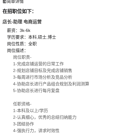
简章详情
在招职位如下：
店长-助理 电商运营
薪资：3k-6k
学历要求：本科,硕士,博士
岗位性质：全职
岗位描述：
岗位职责-
1-完成店铺运营的日常工作
2-规划店铺目标及完成店铺销售
3-每周进行市场分析及竞品分析
4-协助店长进行产品组合规划及利润测算
5-协助店长进行每月复盘
任职资格-
1-本科及以上/学历
2-认真细心，优秀的总结归纳能力
3-团结协作
4-强执行力，讲求时效性