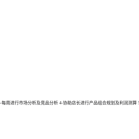
3-每周进行市场分析及竞品分析 4-协助店长进行产品组合规划及利润测算 5-